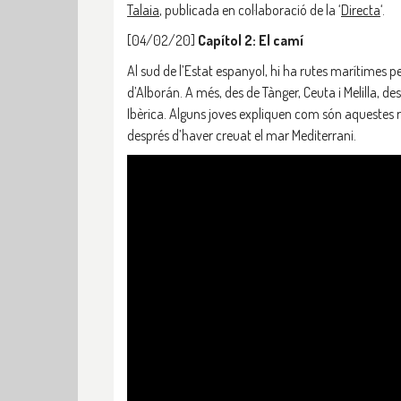
Talaia
, publicada en col·laboració de la ‘
Directa
‘.
[04/02/20]
Capítol 2: El camí
Al sud de l’Estat espanyol, hi ha rutes marítimes per
d’Alborán. A més, des de Tànger, Ceuta i Melilla, de
Ibèrica. Alguns joves expliquen com són aquestes ru
després d’haver creuat el mar Mediterrani.