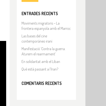
ENTRADES RECENTS
Moviments migratoris – La
frontera espanyola amb el Marroc
Las bases del cine
contemporáneo iraní
Manifestació ‘Contra la guerra.
Aturem el rearmament’
En solidaritat amb el Líban
Què està passant a l’Iran?
COMENTARIS RECENTS