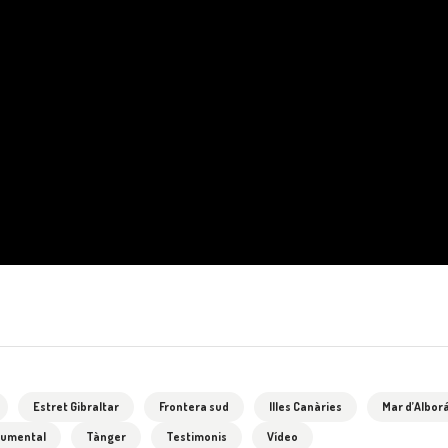
Estret Gibraltar
Frontera sud
Illes Canàries
Mar d’Albor
cumental
Tànger
Testimonis
Vídeo