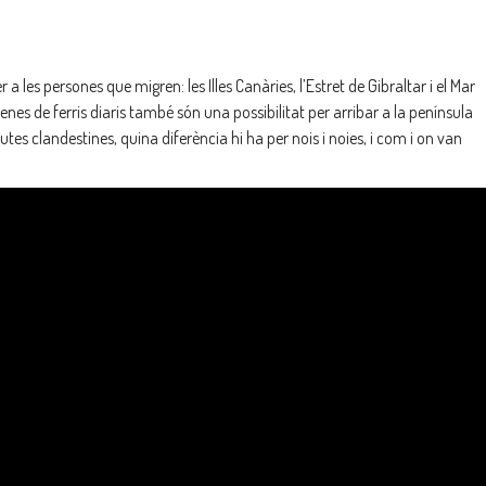
 a les persones que migren: les Illes Canàries, l’Estret de Gibraltar i el Mar
senes de ferris diaris també són una possibilitat per arribar a la península
tes clandestines, quina diferència hi ha per nois i noies, i com i on van