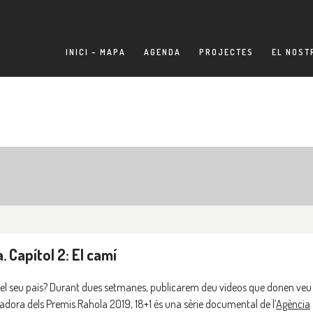
INICI – MAPA
AGENDA
PROJECTES
EL NOST
. Capítol 2: El camí
 del seu país? Durant dues setmanes, publicarem deu vídeos que donen veu
ora dels Premis Rahola 2019, 18+1 és una sèrie documental de l’
Agència