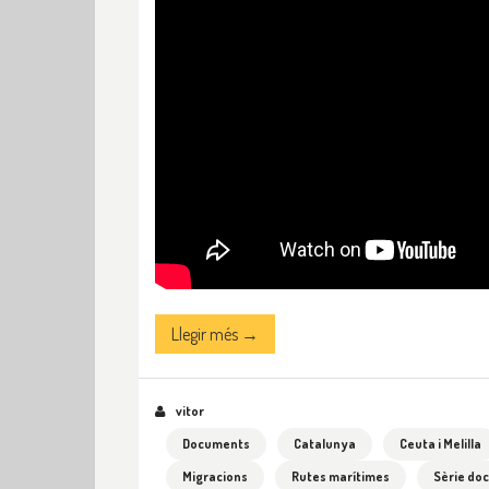
Llegir més →
vitor
Documents
Catalunya
Ceuta i Melilla
Migracions
Rutes marítimes
Sèrie do