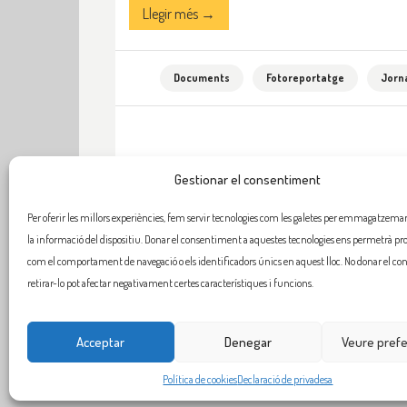
Llegir més →
Documents
Fotoreportatge
Jorn
Gestionar el consentiment
Per oferir les millors experiències, fem servir tecnologies com les galetes per emmagatzemar 
la informació del dispositiu. Donar el consentiment a aquestes tecnologies ens permetrà pr
com el comportament de navegació o els identificadors únics en aquest lloc. No donar el c
retirar-lo pot afectar negativament certes característiques i funcions.
Acceptar
Denegar
Veure pref
Política de cookies
Declaració de privadesa