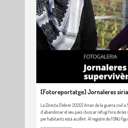
[Fotoreportatge] Jornaleres siria
La Directa [febrer 2020] Arran de la guerra civil a
d’abandonar el seu país i buscar refugi fora de les s
per habitants està acollint. Al registre de l’ONU fig