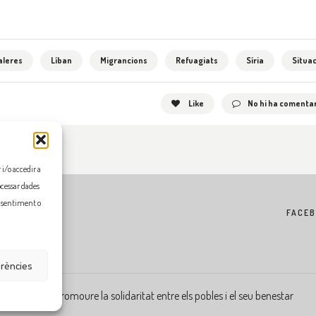
aleres
Líban
Migrancions
Refuagiats
Síria
Situac
Like
No hi ha comentar
i/o accedir a
ocessar dades
onsentiment o
FACE
erències
Flama, promoure la solidaritat entre els pobles i el seu benestar