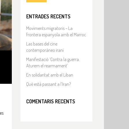
ENTRADES RECENTS
Moviments migratoris – La
frontera espanyola amb el Marroc
Las bases del cine
contemporáneo iraní
Manifestació ‘Contra la guerra.
Aturem el rearmament’
En solidaritat amb el Líban
Què està passant a l’Iran?
COMENTARIS RECENTS
nes