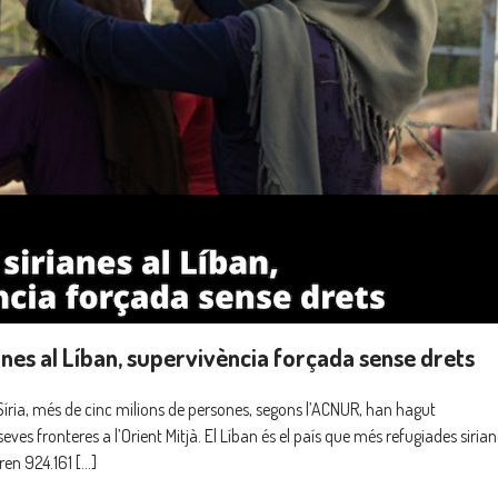
nes al Líban, supervivència forçada sense drets
 Síria, més de cinc milions de persones, segons l’ACNUR, han hagut
eves fronteres a l’Orient Mitjà. El Líban és el país que més refugiades siria
uren 924.161 […]