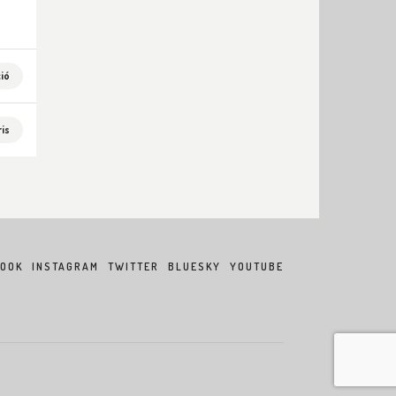
ió
is
BOOK
INSTAGRAM
TWITTER
BLUESKY
YOUTUBE