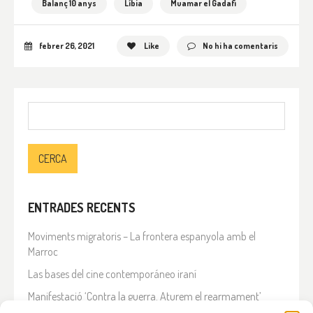
Balanç 10 anys
Líbia
Muamar el Gadafi
febrer 26, 2021
Like
No hi ha comentaris
Cerca:
ENTRADES RECENTS
Moviments migratoris – La frontera espanyola amb el
Marroc
Las bases del cine contemporáneo iraní
Manifestació ‘Contra la guerra. Aturem el rearmament’