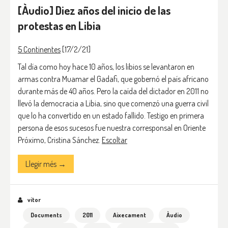
[Àudio] Diez años del inicio de las
protestas en Libia
5 Continentes
[17/2/21]
Tal día como hoy hace 10 años, los libios se levantaron en
armas contra Muamar el Gadafi, que gobernó el país africano
durante más de 40 años. Pero la caída del dictador en 2011 no
llevó la democracia a Libia, sino que comenzó una guerra civil
que lo ha convertido en un estado fallido. Testigo en primera
persona de esos sucesos fue nuestra corresponsal en Oriente
Próximo, Cristina Sánchez.
Escoltar
Llegir més →
vitor
Documents
2011
Aixecament
Àudio