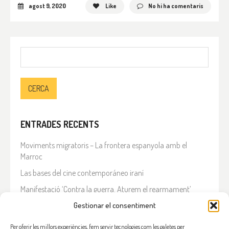
agost 9, 2020
Like
No hi ha comentaris
Cerca:
ENTRADES RECENTS
Moviments migratoris – La frontera espanyola amb el
Marroc
Las bases del cine contemporáneo iraní
Manifestació ‘Contra la guerra. Aturem el rearmament’
En solidaritat amb el Líban
Gestionar el consentiment
Què està passant a l’Iran?
Per oferir les millors experiències, fem servir tecnologies com les galetes per