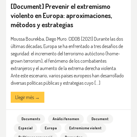
[Document] Prevenir el extremismo
violento en Europa: aproximaciones,
métodos y estrategias
Moussa Bourekba, Diego Muro. CIDOB [2021] Durante las dos
últimas décadas, Europa se ha enfrentado a tres desafíos de
seguridad: el incremento del terrorismo autóctono (home-
grown terrorism), el fenómeno de los combatientes
extranjeros y el aumento de la extrema derecha violenta.
Ante este escenario, varios países europeos han desarrollado
diversas políticas públicas y estrategias cuyo […]
Llegir més →
Documents
Anàlisi fenomen
Document
Especial
Europa
Extremisme violent