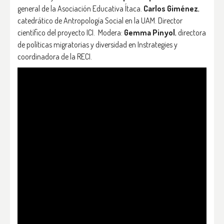
general de la Asociación Educativa Ítaca.
Carlos Giménez
,
catedrático de Antropología Social en la UAM. Director
científico del proyecto ICI. Modera:
Gemma Pinyol
, directora
de políticas migratorias y diversidad en Instrategies y
coordinadora de la RECI.