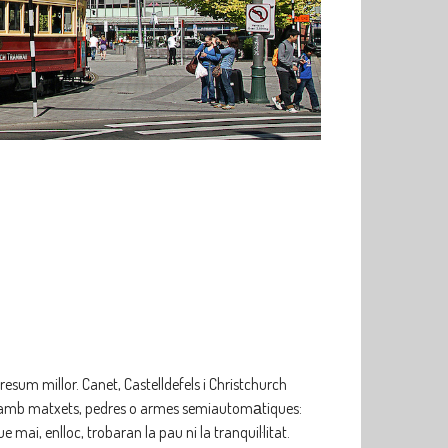
um millor. Canet, Castelldefels i Christchurch
gui amb matxets, pedres o armes semiautomаtiques:
e mai, enlloc, trobaran la pau ni la tranquil·litat.