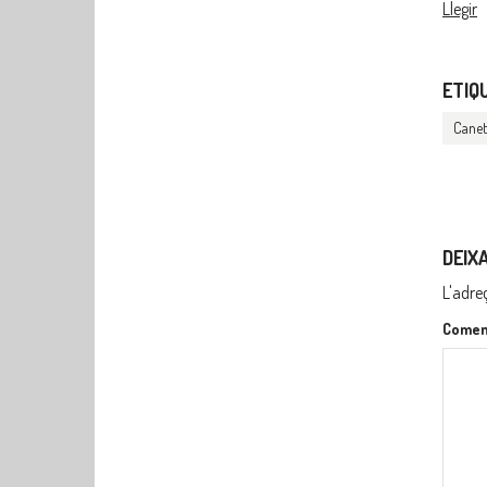
Llegir
ETIQ
Canet
DEIX
L'adre
Comen