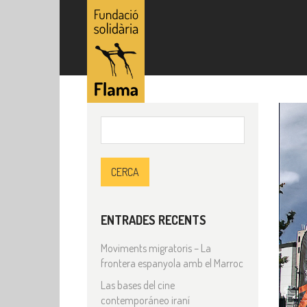
Cerca:
ENTRADES RECENTS
Moviments migratoris – La
frontera espanyola amb el Marroc
Las bases del cine
contemporáneo iraní