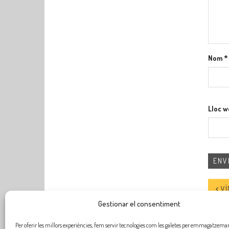
Nom
*
Lloc 
VÍDEO
Gestionar el consentiment
Per oferir les millors experiències, fem servir tecnologies com les galetes per emmagatzemar 