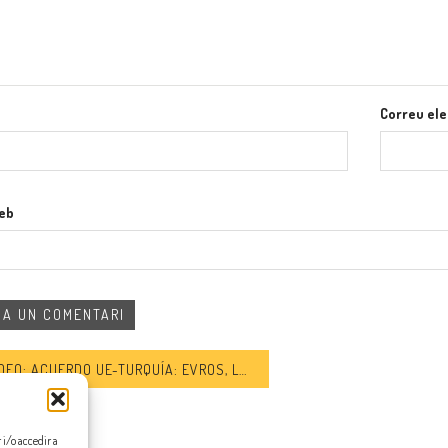
Correu ele
web
: ACUERDO UE-TURQUÍA: EVROS, LA NUEVA RUTA MORTAL HACIA EUROPA
i/o accedir a