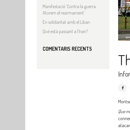
Manifestació ‘Contra la guerra.
Aturem el rearmament’
En solidaritat amb el Líban
Què està passant a l’Iran?
COMENTARIS RECENTS
Th
Info
Montse
Que ma
connec
atacar-