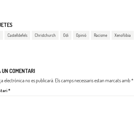
UETES
Castelldefels
Christchurch
Odi
Opinió
Racisme
Xenofòbia
A UN COMENTARI
ça electrònica no es publicarà.
Els camps necessaris estan marcats amb
*
tari
*