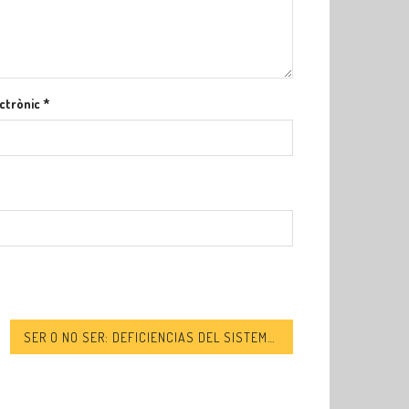
ctrònic
*
SER O NO SER: DEFICIENCIAS DEL SISTEMA ESTATAL DE ACOGIDA