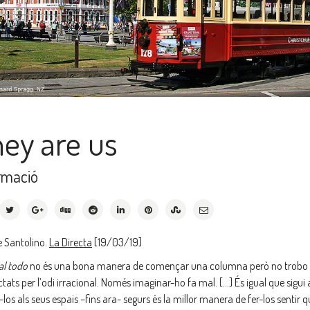
ey are us
rmació
 Santolino.
La Directa
[19/03/19]
l todo
no és una bona manera de començar una columna però no trobo res
tats per l’odi irracional. Només imaginar-ho fa mal. […] És igual que si
los als seus espais –fins ara- segurs és la millor manera de fer-los sentir qu