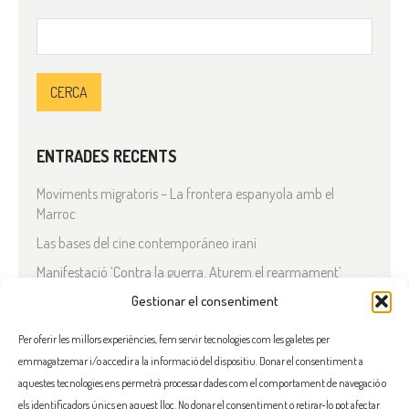
Cerca:
ENTRADES RECENTS
Moviments migratoris – La frontera espanyola amb el
Marroc
Las bases del cine contemporáneo iraní
Manifestació ‘Contra la guerra. Aturem el rearmament’
En solidaritat amb el Líban
Gestionar el consentiment
Què està passant a l’Iran?
Per oferir les millors experiències, fem servir tecnologies com les galetes per
emmagatzemar i/o accedir a la informació del dispositiu. Donar el consentiment a
COMENTARIS RECENTS
aquestes tecnologies ens permetrà processar dades com el comportament de navegació o
els identificadors únics en aquest lloc. No donar el consentiment o retirar-lo pot afectar