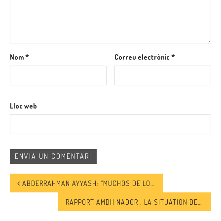
Nom
*
Correu electrònic
*
Lloc web
ABDERRAHMAN AYYASH: “MUCHOS DE LOS HERMANOS MUSULMANES PRESOS, A CAUSA DE LA PRESIÓN QUE SUFREN, SON EXPUESTOS A IDEAS EXTREMISTAS”
RAPPORT AMDH NADOR : LA SITUATION DES MIGRANTS ET DES RÉFUGIÉS À NADOR EN 2018