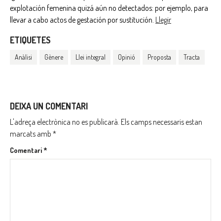
explotación femenina quizá aún no detectados: por ejemplo, para
llevar a cabo actos de gestación por sustitución.
Llegir
ETIQUETES
Anàlisi
Gènere
Llei integral
Opinió
Proposta
Tracta
DEIXA UN COMENTARI
L'adreça electrònica no es publicarà.
Els camps necessaris estan
marcats amb
*
Comentari
*