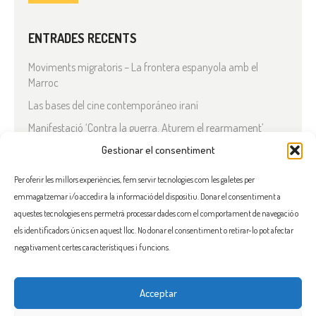
ENTRADES RECENTS
Moviments migratoris – La frontera espanyola amb el
Marroc
Las bases del cine contemporáneo iraní
Manifestació ‘Contra la guerra. Aturem el rearmament’
En solidaritat amb el Líban
Gestionar el consentiment
Què està passant a l’Iran?
Per oferir les millors experiències, fem servir tecnologies com les galetes per
emmagatzemar i/o accedir a la informació del dispositiu. Donar el consentiment a
COMENTARIS RECENTS
aquestes tecnologies ens permetrà processar dades com el comportament de navegació o
els identificadors únics en aquest lloc. No donar el consentiment o retirar-lo pot afectar
negativament certes característiques i funcions.
Acceptar