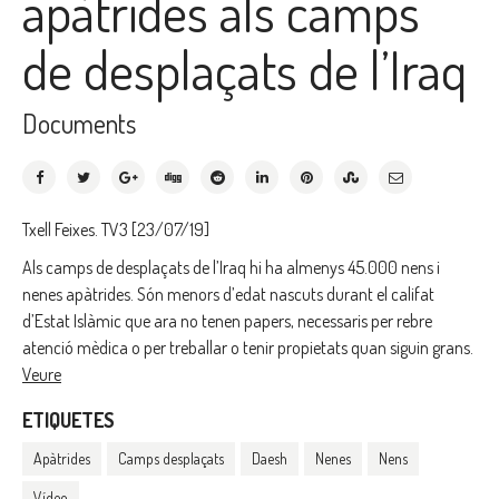
apàtrides als camps
de desplaçats de l’Iraq
Documents
Txell Feixes. TV3 [23/07/19]
Als camps de desplaçats de l’Iraq hi ha almenys 45.000 nens i
nenes apàtrides. Són menors d’edat nascuts durant el califat
d’Estat Islàmic que ara no tenen papers, necessaris per rebre
atenció mèdica o per treballar o tenir propietats quan siguin grans.
Veure
ETIQUETES
Apàtrides
Camps desplaçats
Daesh
Nenes
Nens
Vídeo