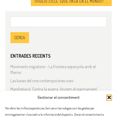
[VÍDEO] CICLE ‘¿QUÉ PASA EN EL MUNDO?: PRESENTE Y FUTURO DE AFGANISTÁN TRAS LA VUELTA DE LOS TALIBANES
Cerca:
ENTRADES RECENTS
Moviments migratoris – La frontera espanyola amb el
Marroc
Las bases del cine contemporáneo iraní
Manifestació ‘Contra la guerra. Aturem el rearmament’
En solidaritat amb el Líban
Gestionar el consentiment
Què està passant a l’Iran?
Per oferir les millors experiències, fem servir tecnologies com les galetes per
emmagatzemar i/o accedir a la informació del dispositiu. Donar el consentiment a