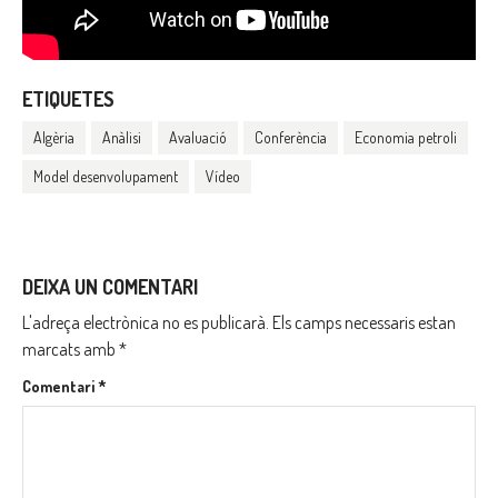
ETIQUETES
Algèria
Anàlisi
Avaluació
Conferència
Economia petroli
Model desenvolupament
Vídeo
DEIXA UN COMENTARI
L'adreça electrònica no es publicarà.
Els camps necessaris estan
marcats amb
*
Comentari
*