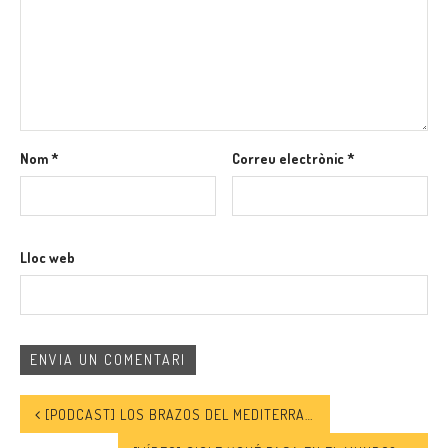
Nom
*
Correu electrònic
*
Lloc web
[PODCAST] LOS BRAZOS DEL MEDITERRANEO – EPISODIO 5 | MAITANE Y CARLOS, LOS SOCORRISTAS DEL ASTRAL