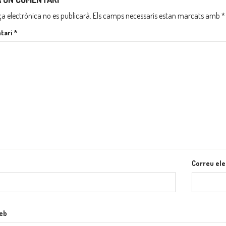
ça electrònica no es publicarà.
Els camps necessaris estan marcats amb
*
tari
*
Correu ele
web