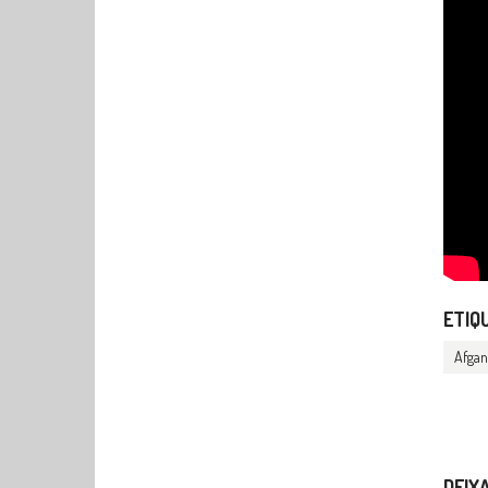
ETIQ
Afgan
DEIX