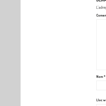
L'adre
Comen
Nom
*
Lloc 