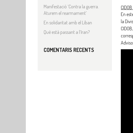
Manifestació ‘Contra la guerra.
CIDOB
Aturem el rearmament’
En est
la Div
En solidaritat amb el Líban
CIDOB,
Què està passant a l’Iran?
corres
Adviso
COMENTARIS RECENTS