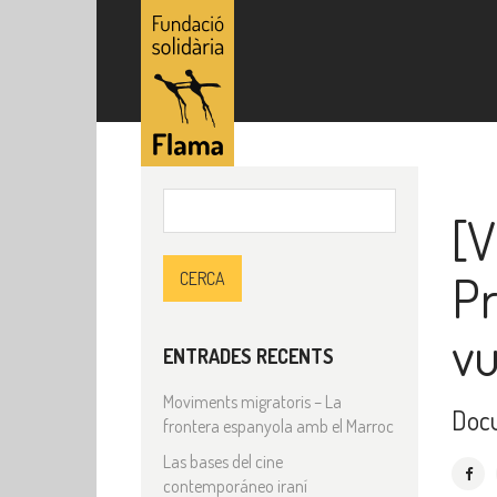
Cerca:
[V
Pr
vu
ENTRADES RECENTS
Moviments migratoris – La
Doc
frontera espanyola amb el Marroc
Las bases del cine
contemporáneo iraní