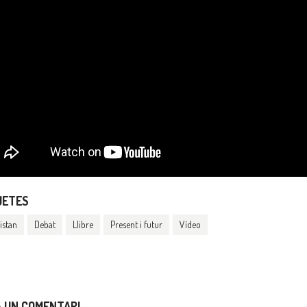
UETES
istan
Debat
Llibre
Present i futur
Vídeo
A UN COMENTARI