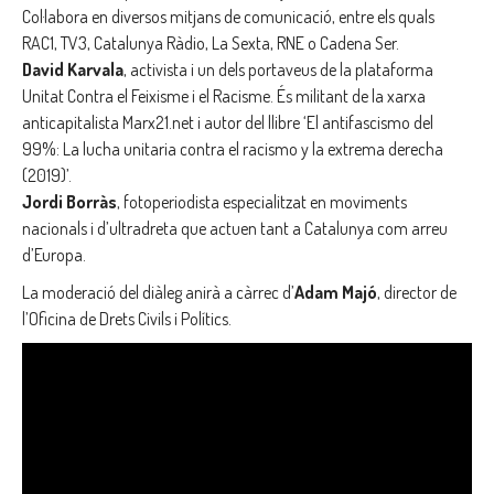
Col·labora en diversos mitjans de comunicació, entre els quals
RAC1, TV3, Catalunya Ràdio, La Sexta, RNE o Cadena Ser.
David Karvala
, activista i un dels portaveus de la plataforma
Unitat Contra el Feixisme i el Racisme. És militant de la xarxa
anticapitalista Marx21.net i autor del llibre ‘El antifascismo del
99%: La lucha unitaria contra el racismo y la extrema derecha
(2019)’.
Jordi Borràs
, fotoperiodista especialitzat en moviments
nacionals i d’ultradreta que actuen tant a Catalunya com arreu
d’Europa.
La moderació del diàleg anirà a càrrec d’
Adam Majó
, director de
l’Oficina de Drets Civils i Polítics.