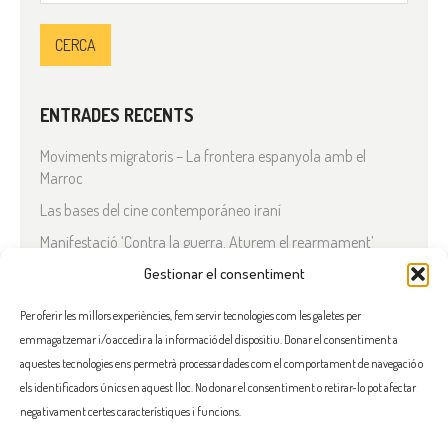
ENTRADES RECENTS
Moviments migratoris – La frontera espanyola amb el
Marroc
Las bases del cine contemporáneo iraní
Manifestació ‘Contra la guerra. Aturem el rearmament’
Gestionar el consentiment
En solidaritat amb el Líban
Què està passant a l’Iran?
Per oferir les millors experiències, fem servir tecnologies com les galetes per
emmagatzemar i/o accedir a la informació del dispositiu. Donar el consentiment a
COMENTARIS RECENTS
aquestes tecnologies ens permetrà processar dades com el comportament de navegació o
els identificadors únics en aquest lloc. No donar el consentiment o retirar-lo pot afectar
negativament certes característiques i funcions.