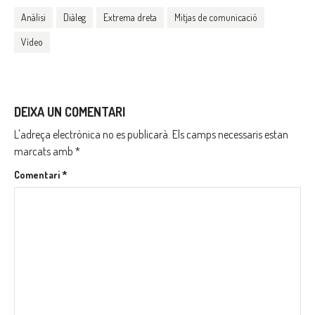
Anàlisi
Diàleg
Extrema dreta
Mitjas de comunicació
Vídeo
DEIXA UN COMENTARI
L'adreça electrònica no es publicarà.
Els camps necessaris estan
marcats amb
*
Comentari
*