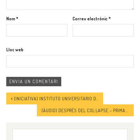
Nom
*
Correu electrònic
*
Lloc web
[INICIATIVA] INSTITUTO UNIVERSITARIO DE ESTUDIOS SOBRE MIGRACIONES
[ÀUDIO] DESPRÉS DEL COL·LAPSE – PRIMAVERA ÀRAB
Cerca: