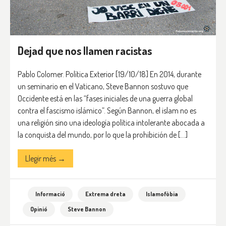
Dejad que nos llamen racistas
Pablo Colomer. Política Exterior [19/10/18] En 2014, durante
un seminario en el Vaticano, Steve Bannon sostuvo que
Occidente está en las “fases iniciales de una guerra global
contra el fascismo islámico”. Según Bannon, el islam no es
una religión sino una ideología política intolerante abocada a
la conquista del mundo, por lo que la prohibición de […]
Llegir més →
Informació
Extrema dreta
Islamofòbia
Opinió
Steve Bannon