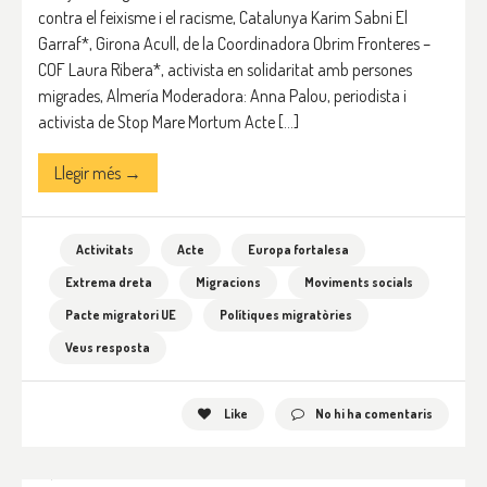
contra el feixisme i el racisme, Catalunya Karim Sabni El
Garraf*, Girona Acull, de la Coordinadora Obrim Fronteres –
COF Laura Ribera*, activista en solidaritat amb persones
migrades, Almería Moderadora: Anna Palou, periodista i
activista de Stop Mare Mortum Acte […]
Llegir més →
Activitats
Acte
Europa fortalesa
Extrema dreta
Migracions
Moviments socials
Pacte migratori UE
Polítiques migratòries
Veus resposta
Like
No hi ha comentaris