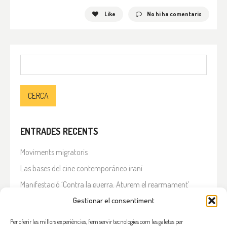
Like
No hi ha comentaris
Cerca:
ENTRADES RECENTS
Moviments migratoris
Las bases del cine contemporáneo iraní
Manifestació ‘Contra la guerra. Aturem el rearmament’
En solidaritat amb el Líban
Gestionar el consentiment
Què està passant a l’Iran?
Per oferir les millors experiències, fem servir tecnologies com les galetes per