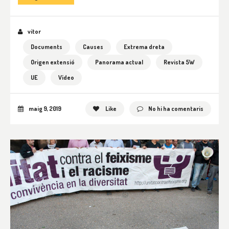
vitor
Documents
Causes
Extrema dreta
Origen extensió
Panorama actual
Revista 5W
UE
Vídeo
maig 9, 2019
Like
No hi ha comentaris