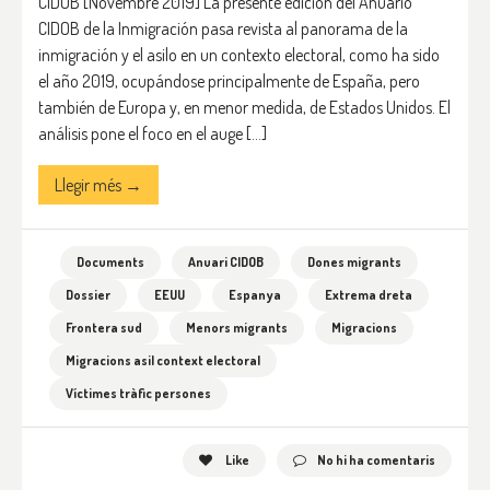
CIDOB [Novembre 2019] La presente edición del Anuario
CIDOB de la Inmigración pasa revista al panorama de la
inmigración y el asilo en un contexto electoral, como ha sido
el año 2019, ocupándose principalmente de España, pero
también de Europa y, en menor medida, de Estados Unidos. El
análisis pone el foco en el auge […]
Llegir més →
Documents
Anuari CIDOB
Dones migrants
Dossier
EEUU
Espanya
Extrema dreta
Frontera sud
Menors migrants
Migracions
Migracions asil context electoral
Víctimes tràfic persones
Like
No hi ha comentaris