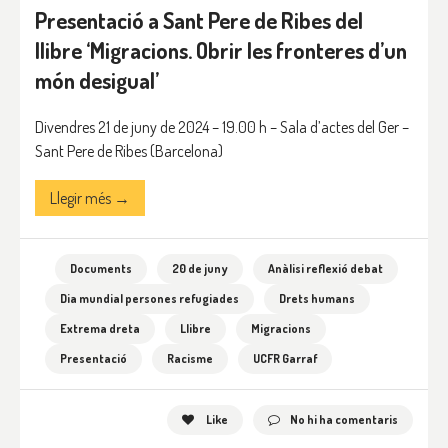
Presentació a Sant Pere de Ribes del
llibre ‘Migracions. Obrir les fronteres d’un
món desigual’
Divendres 21 de juny de 2024 – 19.00 h – Sala d’actes del Ger –
Sant Pere de Ribes (Barcelona)
Llegir més →
Documents
20 de juny
Anàlisi reflexió debat
Dia mundial persones refugiades
Drets humans
Extrema dreta
Llibre
Migracions
Presentació
Racisme
UCFR Garraf
Like
No hi ha comentaris