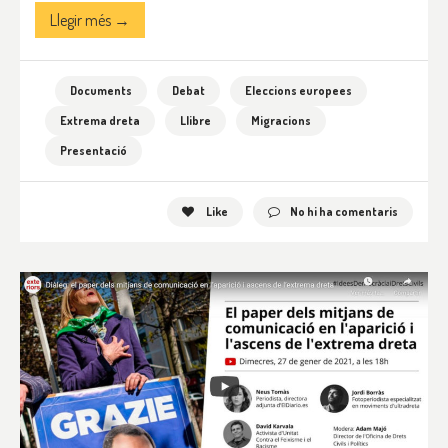
Llegir més →
Documents
Debat
Eleccions europees
Extrema dreta
Llibre
Migracions
Presentació
Like
No hi ha comentaris