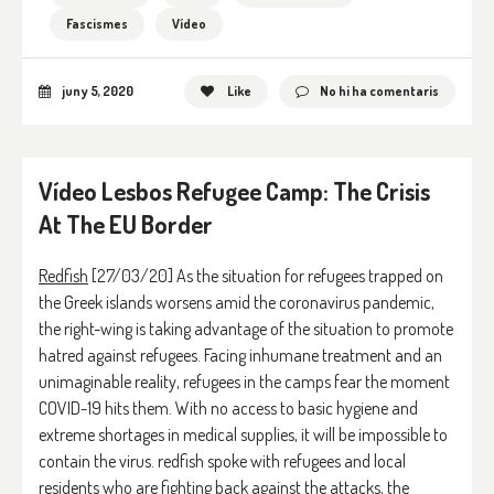
Fascismes
Vídeo
juny 5, 2020
Like
No hi ha comentaris
Vídeo Lesbos Refugee Camp: The Crisis
At The EU Border
Redfish
[27/03/20] As the situation for refugees trapped on
the Greek islands worsens amid the coronavirus pandemic,
the right-wing is taking advantage of the situation to promote
hatred against refugees. Facing inhumane treatment and an
unimaginable reality, refugees in the camps fear the moment
COVID-19 hits them. With no access to basic hygiene and
extreme shortages in medical supplies, it will be impossible to
contain the virus. redfish spoke with refugees and local
residents who are fighting back against the attacks, the