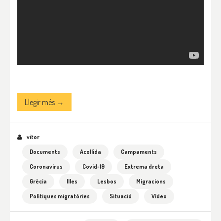
Llegir més →
vitor
Documents
Acollida
Campaments
Coronavirus
Covid-19
Extrema dreta
Grècia
Illes
Lesbos
Migracions
Polítiques migratòries
Situació
Vídeo