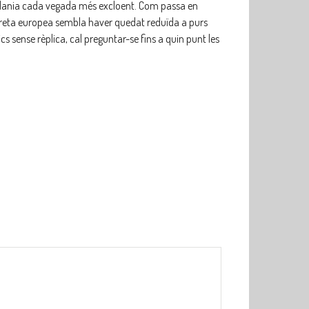
iutadania cada vegada més excloent. Com passa en
a dreta europea sembla haver quedat reduïda a purs
 sense rèplica, cal preguntar-se fins a quin punt les