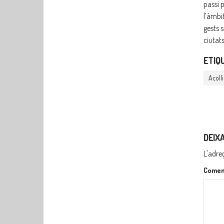
passi 
l’àmbi
gests 
ciutat
ETIQ
Acoll
DEIX
L'adre
Comen