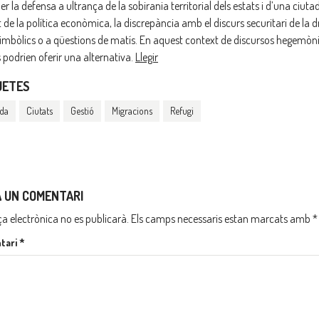
per la defensa a ultrança de la sobirania territorial dels estats i d’una c
t de la política econòmica, la discrepància amb el discurs securitari de l
simbòlics o a qüestions de matís. En aquest context de discursos hegemònics
s podrien oferir una alternativa.
Llegir
UETES
ida
Ciutats
Gestió
Migracions
Refugi
A UN COMENTARI
ça electrònica no es publicarà.
Els camps necessaris estan marcats amb
*
tari
*