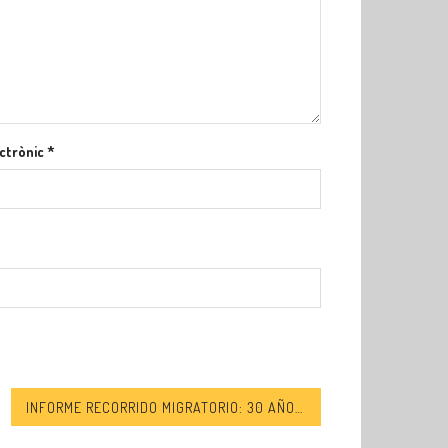
ctrònic
*
INFORME RECORRIDO MIGRATORIO: 30 AÑOS DE MUERTES EN EL ESTRECHO