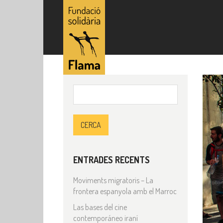
Cerca:
ENTRADES RECENTS
Moviments migratoris – La
frontera espanyola amb el Marroc
Las bases del cine
contemporáneo iraní