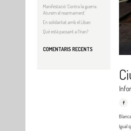
Manifestació ‘Contra la guerra.
Aturem el rearmament’
En solidaritat amb el Líban
Què està passant a l’Iran?
COMENTARIS RECENTS
Ci
Info
Blanca
Igual 