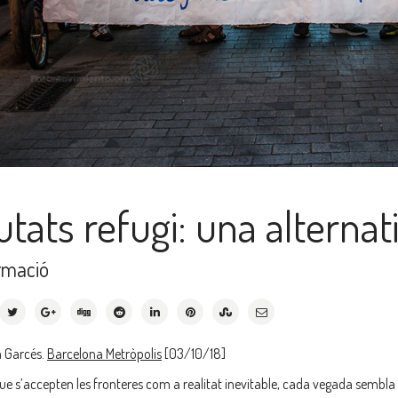
utats refugi: una alternat
rmació
 Garcés.
Barcelona Metròpolis
[03/10/18]
que s’accepten les fronteres com a realitat inevitable, cada vegada sembla 