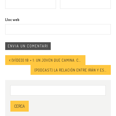
Lloc web
[VÍDEO] 18 + 1: UN JOVEN QUE CAMINA. CAPÍTOL 1: MARROC
[PODCAST] LA RELACIÓN ENTRE IRÁN Y ESTADOS UNIDOS
Cerca: