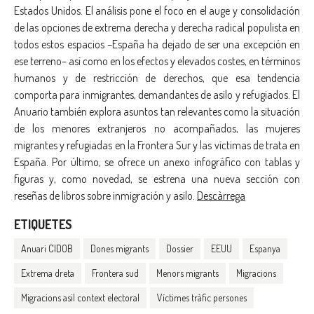
Estados Unidos. El análisis pone el foco en el auge y consolidación
de las opciones de extrema derecha y derecha radical populista en
todos estos espacios –España ha dejado de ser una excepción en
ese terreno– así como en los efectos y elevados costes, en términos
humanos y de restricción de derechos, que esa tendencia
comporta para inmigrantes, demandantes de asilo y refugiados. El
Anuario también explora asuntos tan relevantes como la situación
de los menores extranjeros no acompañados, las mujeres
migrantes y refugiadas en la Frontera Sur y las víctimas de trata en
España. Por último, se ofrece un anexo infográfico con tablas y
figuras y, como novedad, se estrena una nueva sección con
reseñas de libros sobre inmigración y asilo.
Descàrrega
ETIQUETES
Anuari CIDOB
Dones migrants
Dossier
EEUU
Espanya
Extrema dreta
Frontera sud
Menors migrants
Migracions
Migracions asil context electoral
Víctimes tràfic persones