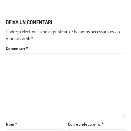
DEIXA UN COMENTARI
L'adreça electrònica no es publicarà.
Els camps necessaris estan
marcats amb
*
Comentari
*
Nom
*
Correu electrònic
*