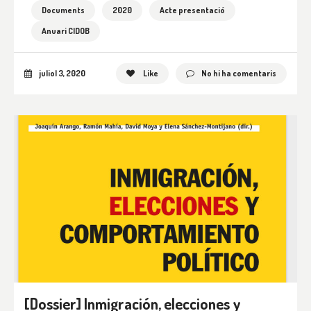
Documents
2020
Acte presentació
Anuari CIDOB
juliol 3, 2020
Like
No hi ha comentaris
[Dossier] Inmigración, elecciones y