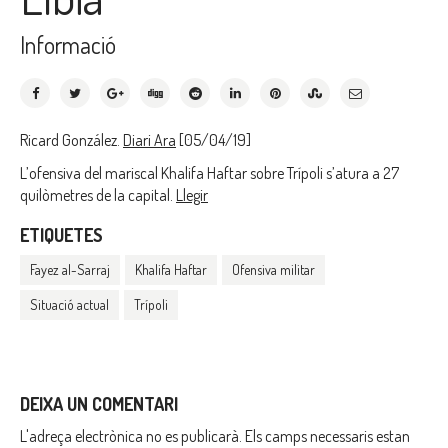
Informació
Ricard González.
Diari Ara
[05/04/19]
L’ofensiva del mariscal Khalifa Haftar sobre Trípoli s’atura a 27
quilòmetres de la capital.
Llegir
ETIQUETES
Fayez al-Sarraj
Khalifa Haftar
Ofensiva militar
Situació actual
Trípoli
DEIXA UN COMENTARI
L'adreça electrònica no es publicarà.
Els camps necessaris estan