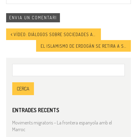
VÍDEO: DIÁLOGOS SOBRE SOCIEDADES ABIERTAS». 6. FEMINISMOS, RELIGIÓN Y LAICIDAD
EL ISLAMISMO DE ERDOGÁN SE RETIRA A SUS “CUARTELES DE INVIERNO” EN LA TURQUÍA RURAL
Cerca:
ENTRADES RECENTS
Moviments migratoris – La frontera espanyola amb el
Marroc