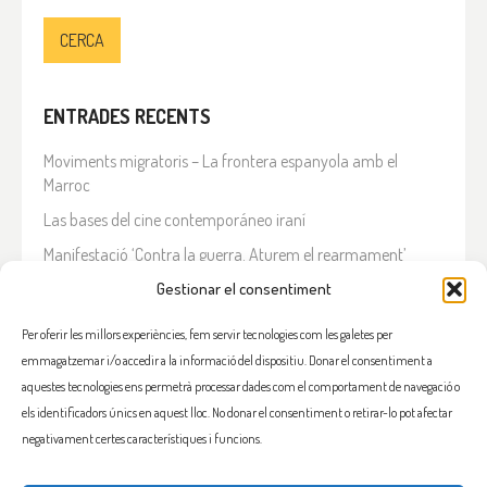
ENTRADES RECENTS
Moviments migratoris – La frontera espanyola amb el
Marroc
Las bases del cine contemporáneo iraní
Manifestació ‘Contra la guerra. Aturem el rearmament’
En solidaritat amb el Líban
Gestionar el consentiment
Què està passant a l’Iran?
Per oferir les millors experiències, fem servir tecnologies com les galetes per
emmagatzemar i/o accedir a la informació del dispositiu. Donar el consentiment a
COMENTARIS RECENTS
aquestes tecnologies ens permetrà processar dades com el comportament de navegació o
els identificadors únics en aquest lloc. No donar el consentiment o retirar-lo pot afectar
negativament certes característiques i funcions.