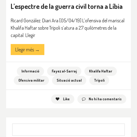
L’espectre de la guerra civil torna a Líbia
Ricard González. Diari Ara [05/04/19] L’ofensiva del mariscal
Khalifa Haftar sobre Trípoli s’atura a 27 quilòmetres de la
capital. Llegir
Llegir més →
Informació
Fayez al-Sarraj
Khalifa Haftar
Ofensiva militar
Situació actual
Trípoli
Like
No hi ha comentaris
Cerca: