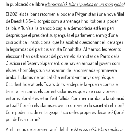
la publicació del llibre
Islamisme(s). Islam i política en un món global
.
El 2021 els talibans retornen al poder a l’Afganistan i una nova filial
de Daesh (ISIS-K) sorgeix com a amenaça fins i tot per al poder
talibà. A Tunísia, la transició cap a la democràcia està en perill
després que el president suspengués el parlament, enmig d’una
crisi política i institucional que ha acabat qüestionant el lideratge i
la legitimitat del partit islamista Ennahdha. Al Marroc, les recents
eleccions han desbancat del govern els islamistes del Partit de la
Justícia i el Desenvolupament, que havien arribat al govern com
els seus homòlegs tunisians arran de l’anomenada «primavera
àrab». L’islamisme radical s’ha enfortit vint anys després que
Occident, liderat pels Estats Units, endegués la «guerra contra el
terror» i, en canvi, els corrents islamistes que volen conviure en
entorns pluralistes estan fent fallida. Com hem arribat a la situació
actual? Qui són els islamistes avui i com veuen la societat i el món?
Com poden incidir en la geopolítica de les properes dècades? Qui té
por de l’islamisme?
Amb motiu de la presentació del llibre
Islamisme(s). Islam i política