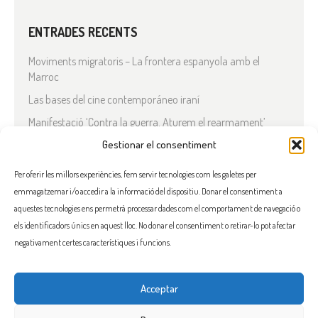
ENTRADES RECENTS
Moviments migratoris – La frontera espanyola amb el
Marroc
Las bases del cine contemporáneo iraní
Manifestació ‘Contra la guerra. Aturem el rearmament’
Gestionar el consentiment
En solidaritat amb el Líban
Què està passant a l’Iran?
Per oferir les millors experiències, fem servir tecnologies com les galetes per
emmagatzemar i/o accedir a la informació del dispositiu. Donar el consentiment a
COMENTARIS RECENTS
aquestes tecnologies ens permetrà processar dades com el comportament de navegació o
els identificadors únics en aquest lloc. No donar el consentiment o retirar-lo pot afectar
negativament certes característiques i funcions.
Acceptar
FACEBOOK
INSTAGRAM
TWITTER
BLUESKY
YOUTUBE