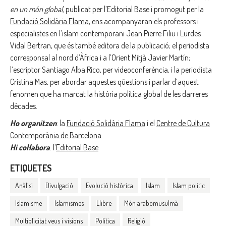
en un món global,
publicat per l’Editorial Base i promogut per la
Fundació Solidària Flama
, ens acompanyaran els professors i
especialistes en l’islam contemporani Jean Pierre Filiu i Lurdes
Vidal Bertran, que és també editora de la publicació; el periodista
corresponsal al nord d’Àfrica i a l’Orient Mitjà Javier Martín;
l’escriptor Santiago Alba Rico, per videoconferència, i la periodista
Cristina Mas, per abordar aquestes qüestions i parlar d’aquest
fenomen que ha marcat la història política global de les darreres
dècades.
Ho organitzen
: la
Fundació Solidària Flama
i el
Centre de Cultura
Contemporània de Barcelona
Hi col·labora
: l’
Editorial Base
ETIQUETES
Anàlisi
Divulgació
Evolució històrica
Islam
Islam polític
Islamisme
Islamismes
Llibre
Món arabomusulmà
Multiplicitat veus i visions
Política
Religió