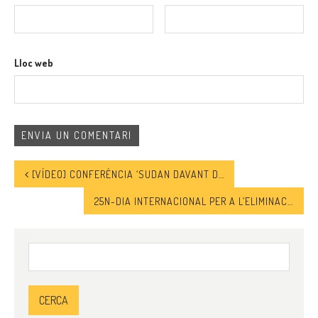
Lloc web
[VÍDEO] CONFERÈNCIA ‘SUDAN DAVANT D’UN NOU COP D’ESTAT’
25N-DIA INTERNACIONAL PER A L’ELIMINACIÓ DE LA VIOLÈNCIA ENVERS LES DONES
Cerca: