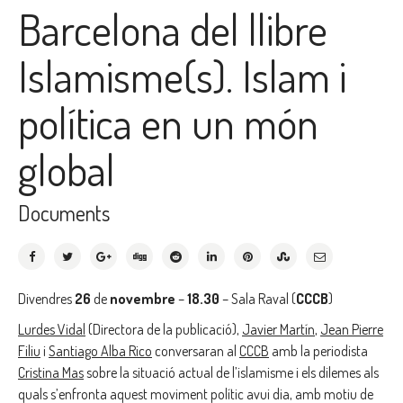
Barcelona del llibre
Islamisme(s). Islam i
política en un món
global
Documents
Divendres
26
de
novembre
–
18.30
– Sala Raval (
CCCB
)
Lurdes Vidal
(Directora de la publicació),
Javier Martín
,
Jean Pierre
Filiu
i
Santiago Alba Rico
conversaran al
CCCB
amb la periodista
Cristina Mas
sobre la situació actual de l’islamisme i els dilemes als
quals s’enfronta aquest moviment polític avui dia, amb motiu de