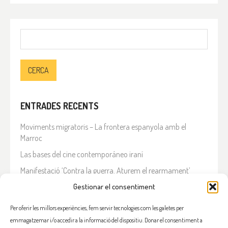
Cerca:
ENTRADES RECENTS
Moviments migratoris – La frontera espanyola amb el
Marroc
Las bases del cine contemporáneo iraní
Manifestació ‘Contra la guerra. Aturem el rearmament’
Gestionar el consentiment
En solidaritat amb el Líban
Què està passant a l’Iran?
Per oferir les millors experiències, fem servir tecnologies com les galetes per
emmagatzemar i/o accedir a la informació del dispositiu. Donar el consentiment a