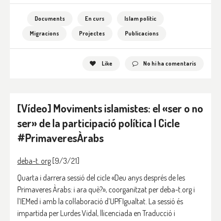
Documents
En curs
Islam polític
Migracions
Projectes
Publicacions
Like
No hi ha comentaris
[Vídeo] Moviments islamistes: el «ser o no
ser» de la participació política | Cicle
#PrimaveresÀrabs
deba-t. org
[9/3/21]
Quarta i darrera sessió del cicle «Deu anys després de les
Primaveres Àrabs: i ara què?», coorganitzat per deba-t.org i
l’IEMed i amb la col·laboració d’UPFIgualtat. La sessió és
impartida per Lurdes Vidal, llicenciada en Traducció i