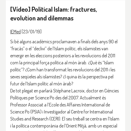
[Vídeo] Political Islam: fractures,
evolution and dilemmas
IEMed
[23/01/19]
Si bé alguns acadèmics proclamaven a finals dels anys 90 el
“fracàs” o el “declivi” de l’Islam polític, els islamistes van
emergir en les eleccions posteriors a les revolucions del 2011
com la principal força política al món àrab. ¿Què és “Islam
polític”? ¿Com han transformat les revolucions del 2011 i les
seves seqüeles als islamistes? ¿I quina és la perspectiva pel
futur de l’Islam polític al món àrab?
De tot plegat en parlarà Stéphane Lacroix, doctor en Ciències
Polítiques per Science Po des del 2007. Actualment és
Professor Associat a l’Ecole des Affaires International de
Science Po (PSIA) i Investigador al Centre for International
Studies and Research (CERI). El seu treball se centra en l’Islam
i la política contemporània de l’Orient Mitjà, amb un especial