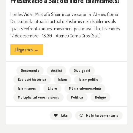
Presentació a Salt del llibre ‘Islamisme(s)’
Lurdes Vidal i Mostafà Shaimi conversaran a l’Ateneu Coma
Cros sobre la situació actual de l’islamisme i els dilemes als
quals s’enfronta aquest moviment polític avui dia. Divendres
17 de desembre – 18.30 – Ateneu Coma Cros (Salt)
Llegir més →
Documents
Anàlisi
Divulgació
Evolució històrica
Islam
Islam polític
Islamismes
Llibre
Món arabomusulmà
Multiplicitat veus i visions
Política
Religió
Like
No hi ha comentaris