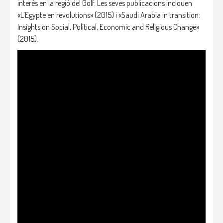
interès en la regió del Golf. Les seves publicacions inclouen
«L’Egypte en revolutions» (2015) i «Saudi Arabia in transition:
Insights on Social, Political, Economic and Religious Change»
(2015).