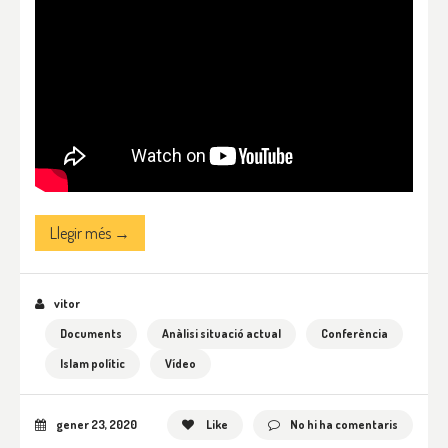
Llegir més →
vitor
Documents
Anàlisi situació actual
Conferència
Islam polític
Vídeo
gener 23, 2020
Like
No hi ha comentaris