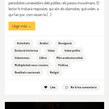
periodistes coneixedors dels pobles i els països musulmans. El
lector hi trobarà respostes: qui són els islamistes, què volen, a
qui fan por, com veuen la […]
Llegir més →
Activitats
Anàlisi
Divulgació
Evolució històrica
Islam
Islam polític
Islamismes
Llibre
Món arabomusulmà
Multiplicitat veus i visions
Política
Realitats nacionals
Religió
Like
No hi ha comentaris