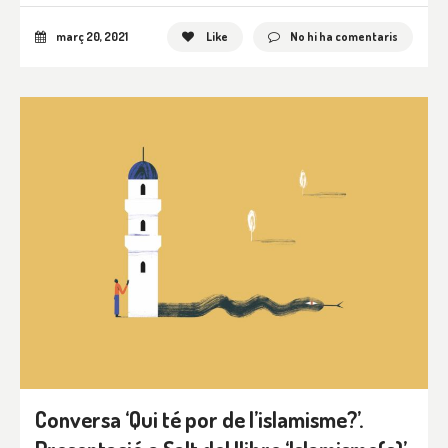
març 20, 2021
Like
No hi ha comentaris
Conversa ‘Qui té por de l’islamisme?’.