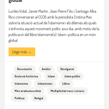
Lurdes Vidal, Javier Martín, Jean Pierre Filiu i Santiago Alba
Rico conversaran al CCCB amb la periodista Cristina Mas
sobre la situació actual de l’islamisme i els dilemes als quals
s’enfronta aquest moviment polític avui dia, amb motiu de la
publicació del llibre Islamisme(s). Islam i política en un món
global.
Llegir més →
Documents
Anàlisi
Divulgació
Evolució històrica
Islam
Islam polític
Islamisme
Islamismes
Llibre
Món arabomusulmà
Multiplicitat veus i visions
Política
Religió