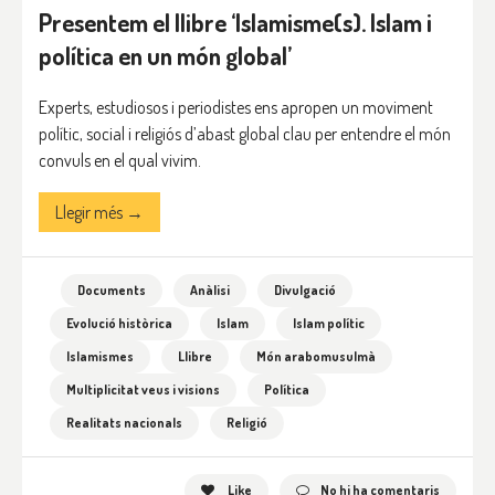
Presentem el llibre ‘Islamisme(s). Islam i
política en un món global’
Experts, estudiosos i periodistes ens apropen un moviment
polític, social i religiós d’abast global clau per entendre el món
convuls en el qual vivim.
Llegir més →
Documents
Anàlisi
Divulgació
Evolució històrica
Islam
Islam polític
Islamismes
Llibre
Món arabomusulmà
Multiplicitat veus i visions
Política
Realitats nacionals
Religió
Like
No hi ha comentaris