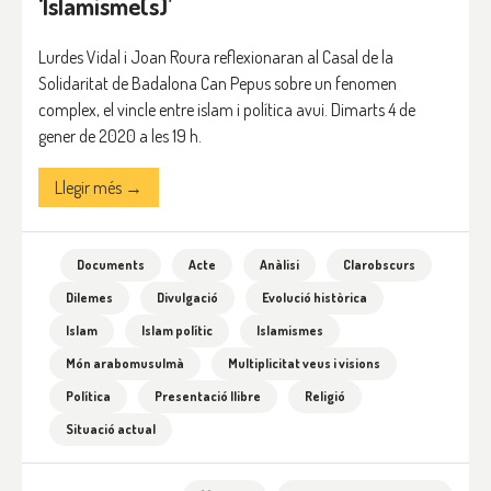
‘Islamisme(s)’
Lurdes Vidal i Joan Roura reflexionaran al Casal de la
Solidaritat de Badalona Can Pepus sobre un fenomen
complex, el vincle entre islam i política avui. Dimarts 4 de
gener de 2020 a les 19 h.
Llegir més →
Documents
Acte
Anàlisi
Clarobscurs
Dilemes
Divulgació
Evolució històrica
Islam
Islam polític
Islamismes
Món arabomusulmà
Multiplicitat veus i visions
Política
Presentació llibre
Religió
Situació actual