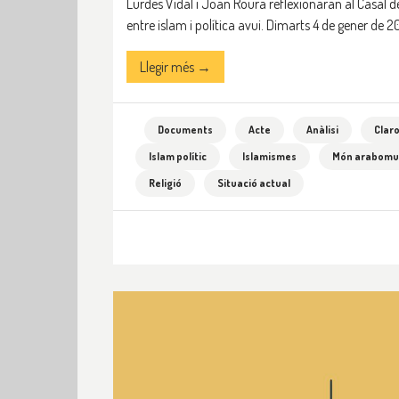
Lurdes Vidal i Joan Roura reflexionaran al Casal 
entre islam i política avui. Dimarts 4 de gener de 20
Llegir més →
Documents
Acte
Anàlisi
Clar
Islam polític
Islamismes
Món arabomu
Religió
Situació actual