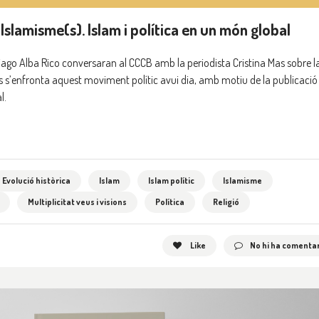
Islamisme(s). Islam i política en un món global
ntiago Alba Rico conversaran al CCCB amb la periodista Cristina Mas sobre l
als s’enfronta aquest moviment polític avui dia, amb motiu de la publicació
l.
Evolució històrica
Islam
Islam polític
Islamisme
Multiplicitat veus i visions
Política
Religió
Like
No hi ha comentar