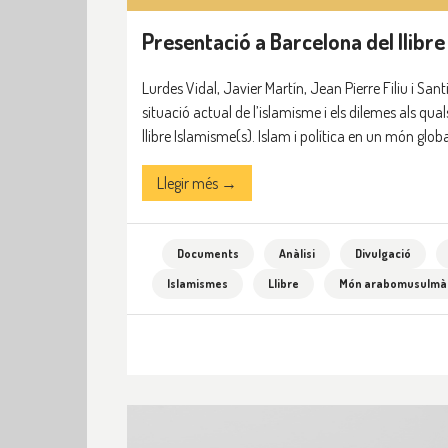
Presentació a Barcelona del llibre 
Lurdes Vidal, Javier Martín, Jean Pierre Filiu i Sa
situació actual de l’islamisme i els dilemes als qu
llibre Islamisme(s). Islam i política en un món globa
Llegir més →
Documents
Anàlisi
Divulgació
Islamismes
Llibre
Món arabomusulmà