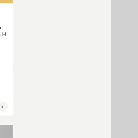
a
 del
is