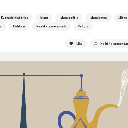
Evolució històrica
Islam
Islam polític
Islamismes
Llibre
ns
Política
Realitats nacionals
Religió
Like
No hi ha comentar