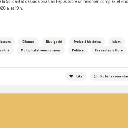
de la Solidaritat de Badalona Can Pepus sobre un fenomen complex, el vinc
20 a les 19 h.
obscurs
Dilemes
Divulgació
Evolució històrica
Islam
sulmà
Multiplicitat veus i visions
Política
Presentació llibre
Like
No hi ha comentar