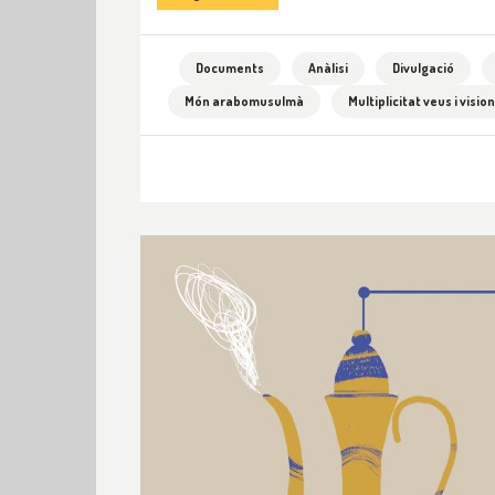
Documents
Anàlisi
Divulgació
Món arabomusulmà
Multiplicitat veus i visio