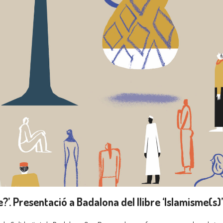
?’. Presentació a Badalona del llibre ‘Islamisme(s)’