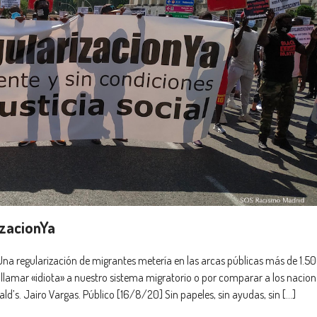
zacionYa
Una regularización de migrantes metería en las arcas públicas más de 1.5
 llamar «idiota» a nuestro sistema migratorio o por comparar a los nacion
d’s. Jairo Vargas. Público [16/8/20] Sin papeles, sin ayudas, sin […]