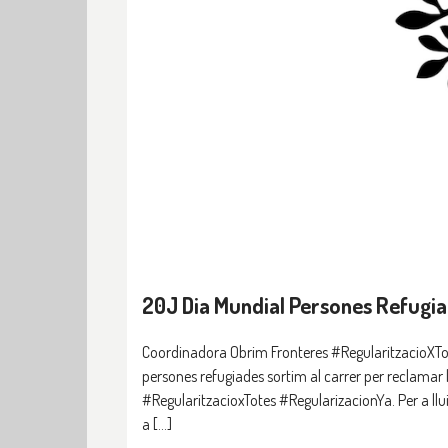
20J Dia Mundial Persones Refugia
Coordinadora Obrim Fronteres #RegularitzacioXTot
persones refugiades sortim al carrer per reclamar 
#RegularitzacioxTotes #RegularizacionYa. Per a llu
a […]