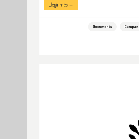
Llegir més →
Documents
Campany