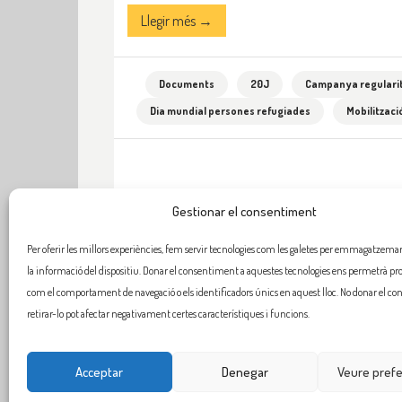
Llegir més →
Documents
20J
Campanya regularit
Dia mundial persones refugiades
Mobilitzaci
Gestionar el consentiment
Per oferir les millors experiències, fem servir tecnologies com les galetes per emmagatzemar 
la informació del dispositiu. Donar el consentiment a aquestes tecnologies ens permetrà pr
com el comportament de navegació o els identificadors únics en aquest lloc. No donar el c
retirar-lo pot afectar negativament certes característiques i funcions.
Acceptar
Denegar
Veure pref