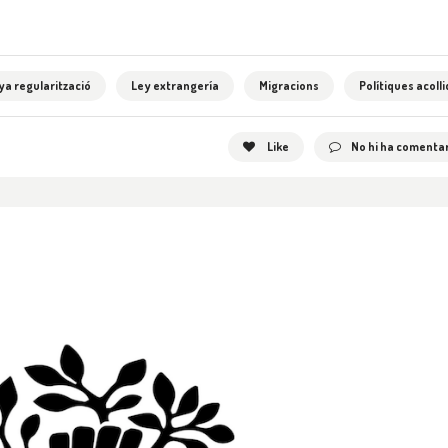
a regularització
Ley extrangería
Migracions
Polítiques acoll
Like
No hi ha comentar