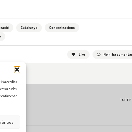
zació
Catalunya
Concentracions
ó
Like
No hi ha comentar
i/o accedir a
ocessar dades
onsentiment o
FACE
erències