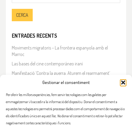
ENTRADES RECENTS
Moviments migratoris – La frontera espanyola amb el
Marroc
Las bases del cine contemporáneo iraní
Manifestació ‘Contra la guerra. Aturem el rearmament’
En solidaritat amb el Líban
Gestionar el consentiment
Què està passant a l’Iran?
Per oferir les millors experiències, fem servir tecnologies com les galetes per
emmagatzemar i/o accedir a la informació del dispositiu. Donar el consentiment a
COMENTARIS RECENTS
aquestes tecnologies ens permetrà processar dades com el comportament de navegació o
els identificadors únics en aquest lloc. No donar el consentiment o retirar-lo pot afectar
negativament certes característiques i funcions.