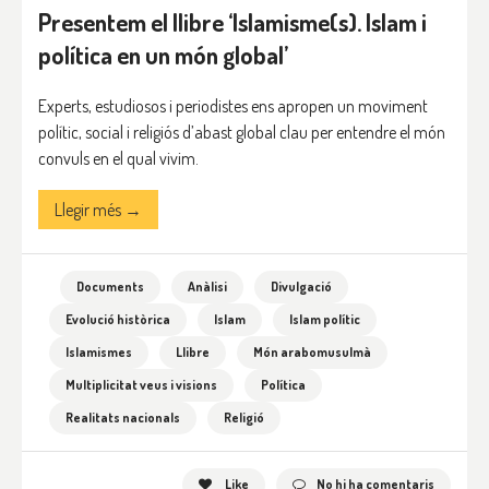
Presentem el llibre ‘Islamisme(s). Islam i
política en un món global’
Experts, estudiosos i periodistes ens apropen un moviment
polític, social i religiós d’abast global clau per entendre el món
convuls en el qual vivim.
Llegir més →
Documents
Anàlisi
Divulgació
Evolució històrica
Islam
Islam polític
Islamismes
Llibre
Món arabomusulmà
Multiplicitat veus i visions
Política
Realitats nacionals
Religió
Like
No hi ha comentaris