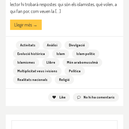
lector hi trobarà respostes: qui són els islamistes, què volen, a
qui fan por, com veuen la […]
Llegir més →
Activitats
Anàlisi
Divulgació
Evolució històrica
Islam
Islam polític
Islamismes
Llibre
Món arabomusulmà
Multiplicitat veus i visions
Política
Realitats nacionals
Religió
Like
No hi ha comentaris
Cerca: