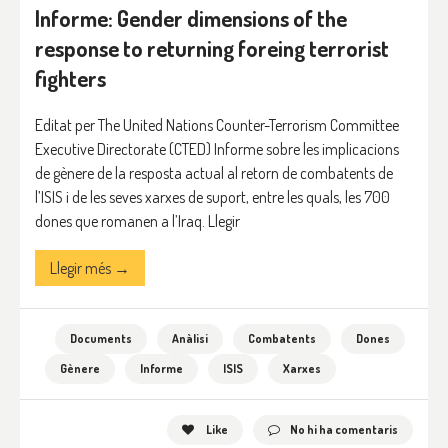
Informe: Gender dimensions of the
response to returning foreing terrorist
fighters
Editat per The United Nations Counter-Terrorism Committee
Executive Directorate (CTED) Informe sobre les implicacions
de gènere de la resposta actual al retorn de combatents de
l’ISIS i de les seves xarxes de suport, entre les quals, les 700
dones que romanen a l’Iraq. Llegir
Llegir més →
Documents
Anàlisi
Combatents
Dones
Gènere
Informe
ISIS
Xarxes
Like
No hi ha comentaris