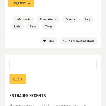
Llegir més →
Informació
Combatents
Crònica
Iraq
Líbia
Síria
Yihad
Like
No hi ha comentaris
Cerca:
ENTRADES RECENTS
Moviments migratoris – La frontera espanyola amb el